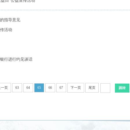
权益日”公益宣传活动
的指导意见
传活动
银行进行约见谈话
上一页
63
64
65
66
67
下一页
尾页