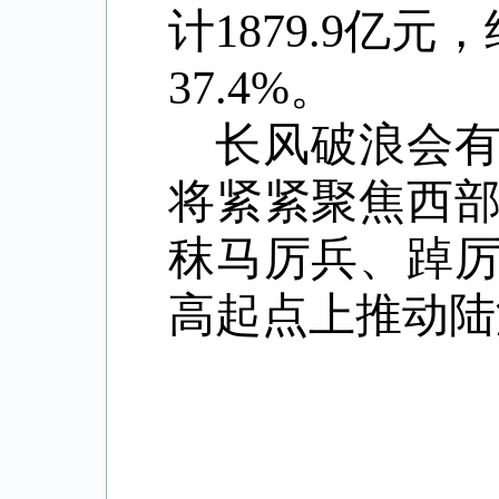
计1879.9亿
37.4%。
长风破浪会
将紧紧聚焦西
秣马厉兵、踔
高起点上推动陆