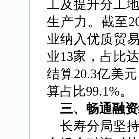
工及提升分工
生产力。截至
2
业纳入优质贸
业
13
家，占比
结算
20.3
亿美元
算占比
99.1%
。
三、畅通融资
长寿分局坚