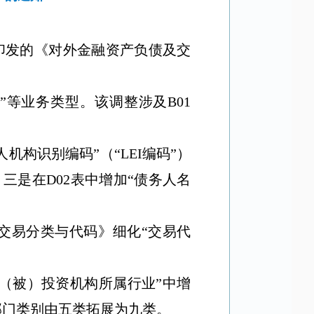
印发的《对外金融资产负债及交
”
等业务类型。该调整涉及
B01
人机构识别编码
”
（
“LEI
编码
”
）
。三是在
D02
表中增加
“
债务人名
交易分类与代码》细化
“
交易代
（被）投资机构所属行业
”
中增
部门类别由五类拓展为九类。