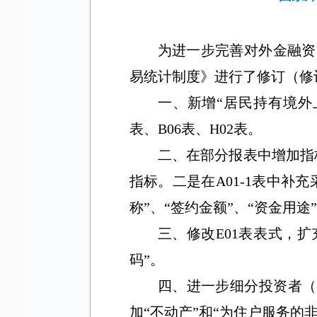
为进一步完善对外金融资
易统计制度》进行了修订（修
一、新增
“
居民持有境外
表、
B06
表、
H02
表。
二、在部分报表中增加指
指标。二是在
A01-1
表中补充
称
”
、
“
签约金额
”
、
“
资金用途
”
三、修改
E01
表表式，扩
码
”
。
四、进一步细分投资者（
加
“
不动产
”
和
“
为住户服务的