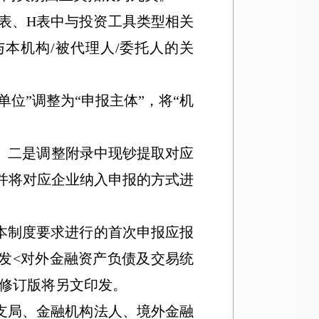
表、
H
表中与投资工具类型相关
与本机构
/
被代理人
/
委托人的关
单位
”
调整为
“
申报主体
”
，将
“
机
。二是调整附录中现钞提取对应
并将对应企业纳入申报的方式进
本制度要求进行的首次申报应报
发
<
对外金融资产负债及交易统
修订版将另文印发。
支局、金融机构法人、境外金融