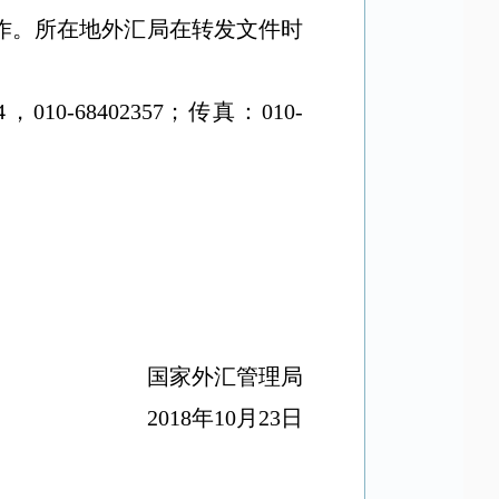
作。所在地外汇局在转发文件时
。
4
，
010-68402357
；传真：
010-
国家外汇管理局
2018
年
10
月
23
日