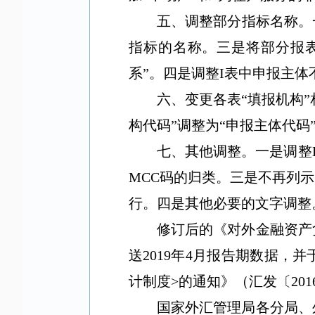
五、调整部分指标名称。
指标的名称。三是将部分报
系
”
。四是调整
I
表中申报主体
六、变更各表
“
填报机构
”
构代码
”
调整为
“
申报主体代码
七、其他调整。一是调整
MCC
码的归类。三是不再列示
行。四是其他必要的文字调整
修订后的《对外金融资产
送
2019
年
4
月报告期数据，并
计制度
>
的通知》（汇发〔
201
国家外汇管理局各分局、