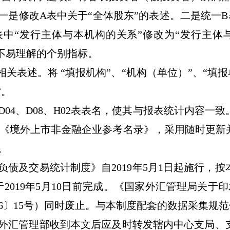
一是修改
A
表中关于
“
全体股东
”
的表述。二是统一
B
表中
“
发行主体与本机构的关系
”
修改为
“
发行主体
不易理解的个别指标。
相关表述。将
“
填报机构
”
、
“
机构（单位）
”
、
“
填报
”
。
D04
、
D08
、
H02
表表名，使其与报表统计内容一致
《境外上市非金融企业参考名录》，采用随时更新
。
负债及交易统计制度》自
2019
年
5
月
1
日起施行，按
于
2019
年
5
月
10
日前完成。《国家外汇管理局关于印
6
〕
15
号）同时废止。与本制度配套的数据采集规范
外汇管理部收到本文后应及时转发辖内中心支局、