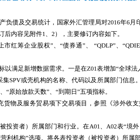
产负债及交易统计，国家外汇管理局对
2016
年
6
月
订后内容见附件
1
、
2
），主要修订内容如下。
上市红筹企业股权
”
、
“
债券通
”
、
“QDLP”
、
“QDIE
标以满足新增数据需求。一是在
Z01
表增加
“
全球法
采集
SPV
或壳机构的名称、代码以及所属部门信息
、
“
原始放款天数
”
、
“
到期日
”
五项指标。
充货物及服务贸易项下交易项目，参照《涉外收支
被投资者）所属部门和行业。在
A01
、
A02
表
“
境外
非营利机构
”
选项。将各表投资者（被投资者）所属