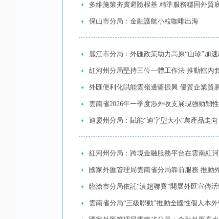
多維施策夯實避險根基 精準服務穩固外貿底
保山市分局：金融護航小粒咖啡出海
麗江市分局：外匯政策助力高原“山珍”加速
紅河州分局堅持三位一體工作法 推動轄內
外匯便利化賦能雲嶺邊疆振興 優質企業貿易
雲南省2026年一季度涉外收支展現強勁韌
迪慶州分局：賦能“迪字型大小”農產品走向
紅河州分局：跨境金融服務平台在雲南紅河
國家外匯管理局雲南省分局靠前服務 推動
臨滄市分局依託“滇超聯賽”開展外匯宣傳活
雲南省分局“三級聯動”推動全國性個人本