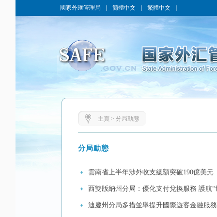
國家外匯管理局
｜
簡體中文
｜
繁體中文
｜
主頁
>
分局動態
分局動態
雲南省上半年涉外收支總額突破190億美元
西雙版納州分局：優化支付兌換服務 護航“
迪慶州分局多措並舉提升國際遊客金融服務