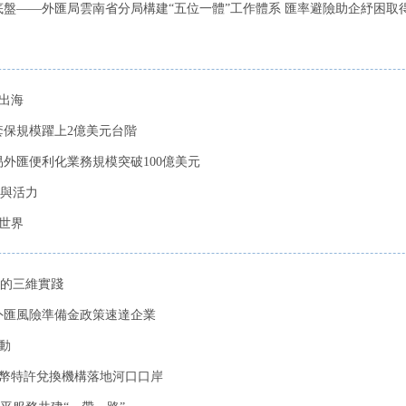
盤——外匯局雲南省分局構建“五位一體”工作體系 匯率避險助企紓困取得階
出海
套保規模躍上2億美元台階
外匯便利化業務規模突破100億美元
性與活力
世界
的三維實踐
外匯風險準備金政策速達企業
動
外幣特許兌換機構落地河口口岸