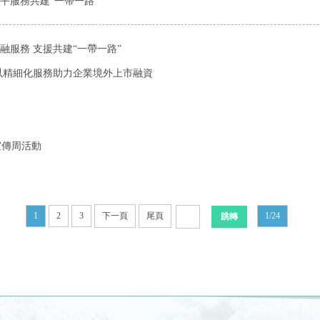
平服務共建“一帶一路”
服務 支援共建“一帶一路”
以精細化服務助力企業境外上市融資
宣傳周活動
1
2
3
下一頁
尾頁
1/24