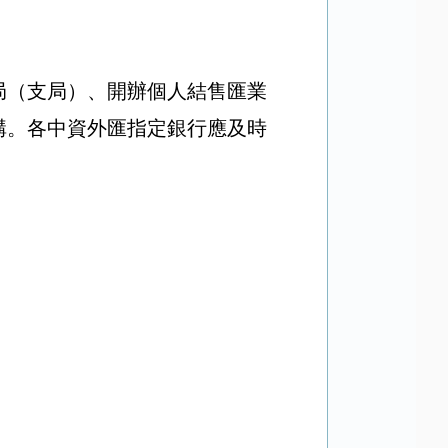
局（支局）、開辦個人結售匯業
構。各中資外匯指定銀行應及時