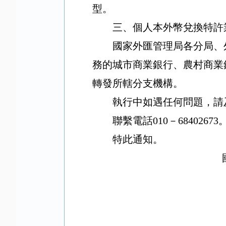
型。
三、個人本外幣兌換特許
國家外匯管理局各分局、
務的城市商業銀行、農村商業
轉發所轄分支機構。
執行中如遇任何問題，請
聯繫電話
010
－
68402673
特此通知。