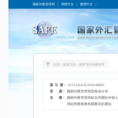
國家外匯管理局
｜
簡體中文
｜
繁體中文
｜
主頁
>
政策法規
>
經常項目外匯管理
索 引 號：
01511414-X-2018-00001
來 源：
國家外匯管理局雲南省分局
名 稱：
國家外匯管理局綜合司關於外籍
理結售匯業務有關事宜的通知