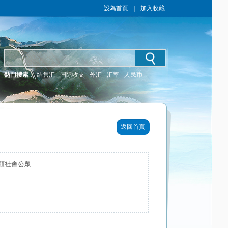
設為首頁
｜
加入收藏
熱門搜索：
结售汇
国际收支
外汇
汇率
人民币
返回首頁
類社會公眾