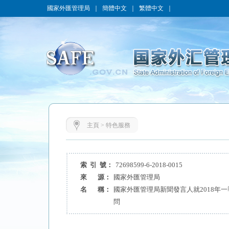
國家外匯管理局
｜
簡體中文
｜
繁體中文
｜
主頁
>
特色服務
索 引 號：
72698599-6-2018-0015
來 源：
國家外匯管理局
名 稱：
國家外匯管理局新聞發言人就2018年
問