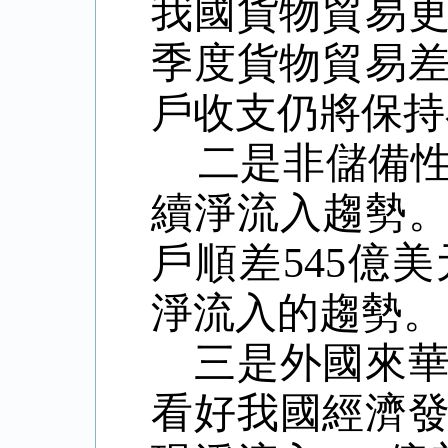
我國貨物貿易
季度貨物貿易
戶收支仍將保持
二是非儲備性
續淨流入趨勢。
戶順差545億
淨流入的趨勢。
三是外國來
看好我國經濟發