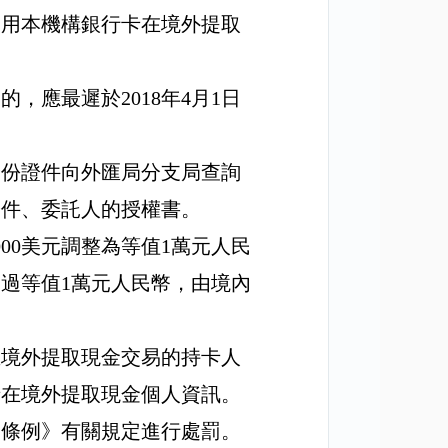
使用本機構銀行卡在境外提取
造的，應最遲於
2018
年
4
月
1
日
身份證件向外匯局分支局查詢
證件、委託人的授權書。
000
美元調整為等值
1
萬元人民
超過等值
1
萬元人民幣，由境內
生境外提取現金交易的持卡人
卡在境外提取現金個人資訊。
《條例》有關規定進行處罰。