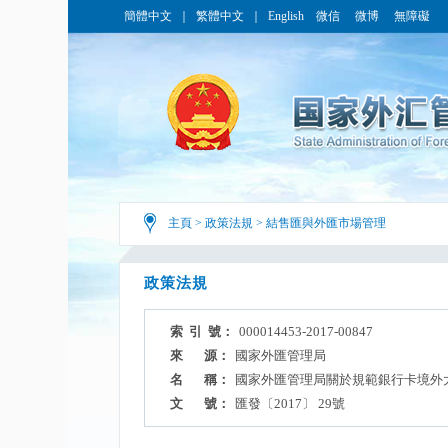
簡體中文
｜
繁體中文
｜
English
微信
微博
無障礙
主頁
>
政策法規
>
結售匯與外匯市場管理
政策法規
索 引 號：
000014453-2017-00847
來 源：
國家外匯管理局
名 稱：
國家外匯管理局關於規範銀行卡境外
文 號：
匯發〔2017〕 29號