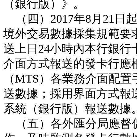
（銀行版）》。
（四）
2017
年
8
月
21
日
境外交易數據採集規範要
送上日
24
小時內本行銀行
介面方式報送的發卡行應
（
MTS
）各業務介面配置
送數據；採用界面方式報
系統（銀行版）報送數據
（五）
各外匯分局應督