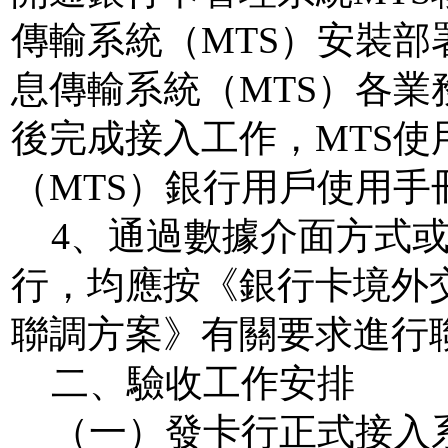
傳輸系統（
MTS
）安裝部
息傳輸系統（
MTS
）各業
後完成接入工作，
MTS
使
（
MTS
）銀行用戶使用手
4
、通過數據介面方式
行，均應按《銀行卡境外
聯調方案》有關要求進行
二、驗收工作安排
（一）發卡行正式接入