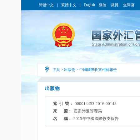
簡體中文
｜
繁體中文
｜
English
微信
微博
無障礙
主頁
>
出版物
>
中國國際收支相關報告
出版物
索 引 號：
000014453-2016-00143
來 源：
國家外匯管理局
名 稱：
2015年中國國際收支報告