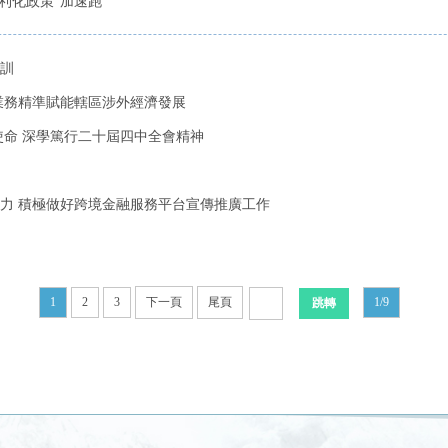
利化政策“加速跑”
訓
業務精準賦能轄區涉外經濟發展
使命 深學篤行二十屆四中全會精神
力 積極做好跨境金融服務平台宣傳推廣工作
1
2
3
下一頁
尾頁
1/9