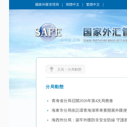
國家外匯管理局
｜
簡體中文
｜
繁體中文
｜
主頁
>
分局動態
分局動態
青海省分局召開2026年第4次局務會
海東市分局依託環青海湖單車賽開展外匯便
海西州分局：築牢外匯防非安全防線 守護