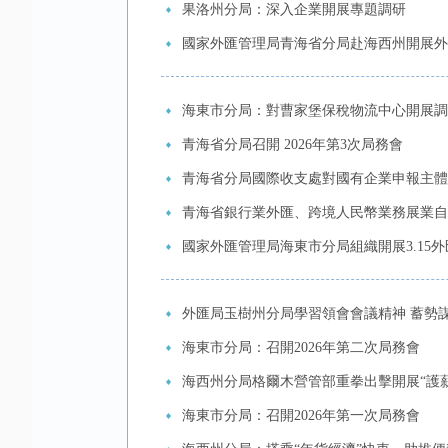
果洛州分局：深入企業開展專題調研
國家外匯管理局青海省分局赴海西州開展外
海東市分局：對曹家堡保稅物流中心開展調
青海省分局召開 2026年第3次局務會
青海省分局國際收支處對國有企業申報主體
青海省銀行業外匯、跨境人民幣業務展業自律
國家外匯管理局海東市分局組織開展3.15
外匯局玉樹州分局學習領會會議精神 蓄勢
海東市分局：召開2026年第二次局務會
海西州分局格爾木營管部重拳出擊開展“護
海東市分局：召開2026年第一次局務會