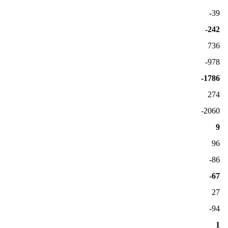
-39
-242
736
-978
-1786
274
-2060
9
96
-86
-67
27
-94
1