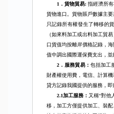
1
．
貨物貿易
:
指經濟所有
貨物進口。貨物賬戶數據主要
只記錄所有權發生了轉移的
（如來料加工或出料加工貿易
口貨值均按離岸價格記錄，海
值中調出國際運保費支出，並
2
．
服務貿易：
包括加工
財產權使用費，電信、計算機
貸方記錄我國提供的服務，即
2.1
加工服務：
又稱“對他
移，加工方僅提供加工、裝配