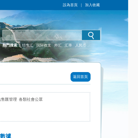
設為首頁
｜
加入收藏
熱門搜索：
结售汇
国际收支
外汇
汇率
人民币
返回首頁
結售匯管理 各類社會公眾
易數據