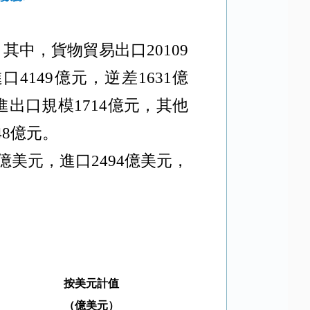
。其中，貨物貿易出口
20109
進口
4149
億元，逆差
1631
億
進出口規模
1714
億元，其他
48
億元。
億美元，進口
2494
億美元，
按美元計值
（億美元）