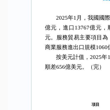
2025
年
1
月，我國國
億元，進口
13767
億元，
元。服務貿易主要項目為
商業服務進出口規模
1060
按美元計值，
2025
年
順差
656
億美元。（完）
項目