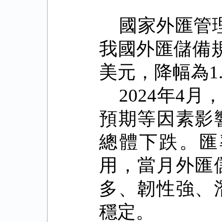
國家外匯管
我國外匯儲備
美元，降幅為
1
2024
年
4
月
預期等因素影
總體下跌。匯
用，當月外匯
多、韌性強、
穩定。