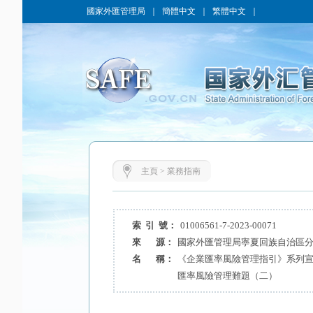
國家外匯管理局
｜
簡體中文
｜
繁體中文
｜
主頁
>
業務指南
索 引 號：
01006561-7-2023-00071
來 源：
國家外匯管理局寧夏回族自治區
名 稱：
《企業匯率風險管理指引》系列宣
匯率風險管理難題（二）