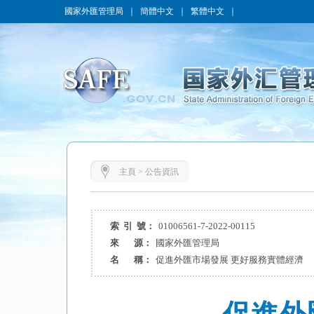
國家外匯管理局
｜
簡體中文
｜
繁體中文
｜
主頁
>
公告資訊
索 引 號：
01006561-7-2022-00115
來 源：
國家外匯管理局
名 稱：
促進外匯市場發展 更好服務實體經濟