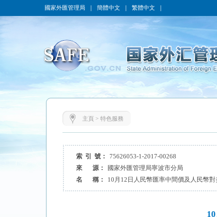
國家外匯管理局
｜
簡體中文
｜
繁體中文
｜
主頁
>
特色服務
索 引 號：
75626053-1-2017-00268
來 源：
國家外匯管理局寧波市分局
名 稱：
10月12日人民幣匯率中間價及人民幣
1