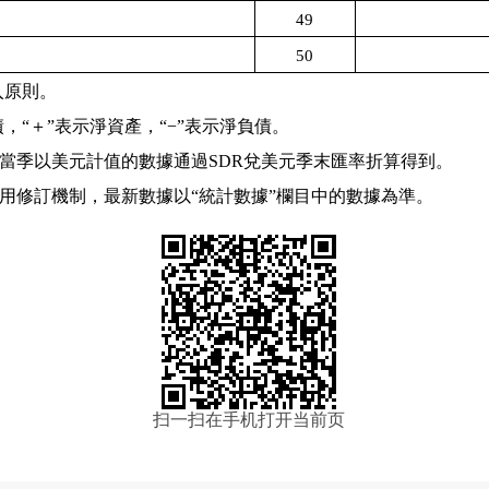
49
50
入原則。
債，
“
＋
”
表示淨資產，
“−”
表示淨負債。
當季以美元計值的數據通過
SDR
兌美元季末匯率折算得到。
用修訂機制，最新數據以“統計數據”欄目中的數據為準。
扫一扫在手机打开当前页