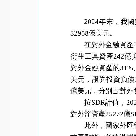
2024
年末，我國
32958
億美元。
在對外金融資產
衍生工具資產
242
億
對外金融資產的
31%
美元，證券投資負債
億美元，分別占對外
按
SDR
計值，
20
對外淨資產
25272
億
S
此外，國家外匯