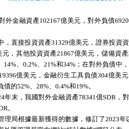
對外金融資產
102167
億美元，對外負債
6920
中，直接投資資產
31329
億美元，證券投資
美元，其他投資資產
21867
億美元，儲備資產
、
14%
、
0.2%
、
21%
和
34%
；在對外負債中
19396
億美元，金融衍生工具負債
304
億美元
負債的
52%
、
28%
、
0.4%
和
19%
。
24
年末，我國對外金融資產
78341
億
SDR
，
DR
。
管理局根據最新獲得的數據，修訂了
2023
年