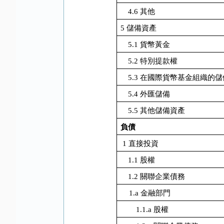
4.6
其他
5
儲備資產
5.1
貨幣黃金
5.2
特別提款權
5.3
在國際貨幣基金組織的儲
5.4
外匯儲備
5.5
其他儲備資產
負債
1
直接投資
1.1
股權
1.2
關聯企業債務
1.a
金融部門
1.1.a
股權