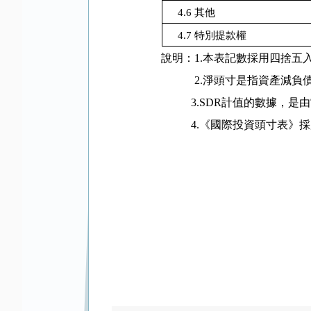
4.6
其他
4.7
特別提款權
說明：
1.
本表記數採用四捨五
2.
淨頭寸是指資產減負
3.SDR
計值的數據，是由
4.
《國際投資頭寸表》採