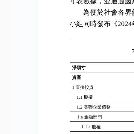
寸表數據，並通過國
為便於社會各界
小組同時發布《
2024
淨頭寸
資產
1
直接投資
1.1
股權
1.2
關聯企業債務
1.a
金融部門
1.1.a
股權