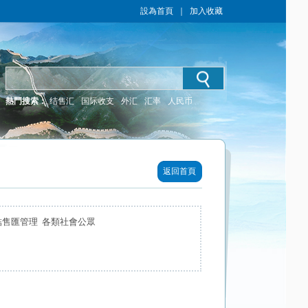
設為首頁
｜
加入收藏
熱門搜索：
结售汇
国际收支
外汇
汇率
人民币
返回首頁
結售匯管理 各類社會公眾