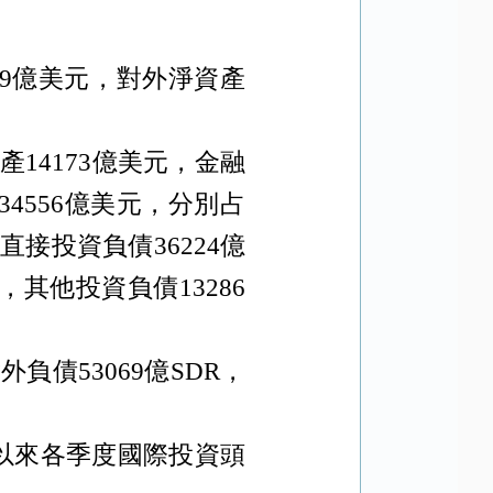
9
億美元，對外淨資產
資產
14173
億美元，金融
34556
億美元，分別占
，直接投資負債
36224
億
，其他投資負債
13286
對外負債
53069
億
SDR
，
以來各季度國際投資頭