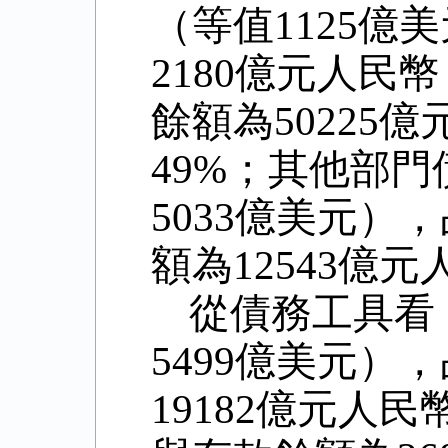
（等值
1125
億美
2180
億元人民幣
餘額為
50225
億
49%
；其他部門
5033
億美元），
額為
12543
億元
從債務工具看
5499
億美元），
19182
億元人民