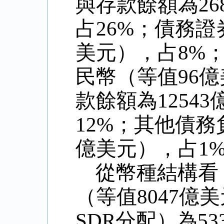
與存款餘額為
26
占
26%
；債務證
美元），占
8%
民幣（等值
96
億
款餘額為
12543
12%
；其他債務
億美元），占
1
從幣種結構看
（等值
8047
億美
SDR
分配）為
53