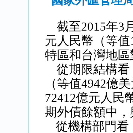
國家外匯管理局
截至
2015
年
3
元人民幣（等值
特區和台灣地區
從期限結構看
（等值
4942
億美
72412
億元人民
期外債餘額中，
從機構部門看