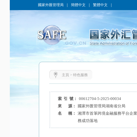
國家外匯管理局
｜
簡體中文
｜
繁體中文
｜
主頁
>
特色服務
索 引 號：
00612704-5-2025-00034
來 源：
國家外匯管理局湖南省分局
名 稱：
湘潭市首筆跨境金融服務平台企
務成功落地