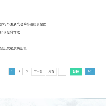
銀行外匯展業改革持續提質擴面
服務提質增效
登記業務成功落地
1
2
3
下一頁
尾頁
1/21