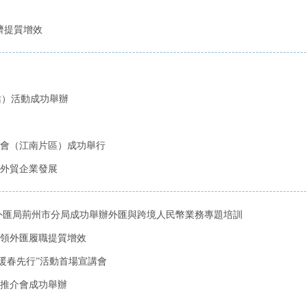
濟提質增效
站）活動成功舉辦
講會（江南片區）成功舉行
外貿企業發展
外匯局荊州市分局成功舉辦外匯與跨境人民幣業務專題培訓
領外匯履職提質增效
暖春先行”活動首場宣講會
推介會成功舉辦