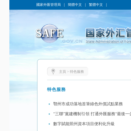
國家外匯管理局
｜
簡體中文
｜
繁體中文
｜
主頁
>
特色服務
特色服務
鄂州市成功落地首筆綠色外債試點業務
“三聯”黨建機制引領 打通外匯服務“最後一
數字賦能荊州資本項目便利化升級