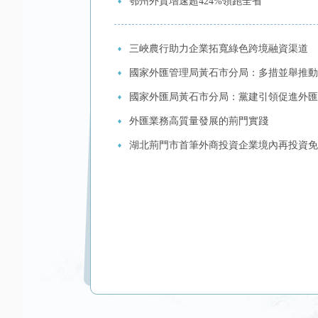
鄂州外貿增速超424%領跑全省
三峽農行助力企業拓寬綠色跨境融資渠道
國家外匯管理局黃石市分局：多措並舉推動
國家外匯局黃石市分局：黨建引領促進外匯
外匯業務高質量發展的荊門實踐
湖北荊門市首筆外商投資企業境內再投資免