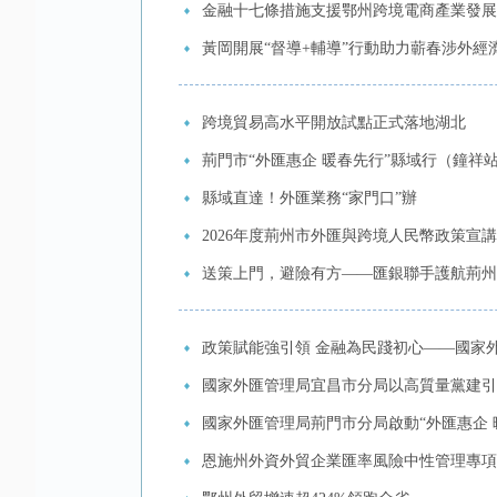
金融十七條措施支援鄂州跨境電商產業發展
黃岡開展“督導+輔導”行動助力蘄春涉外經
跨境貿易高水平開放試點正式落地湖北
荊門市“外匯惠企 暖春先行”縣域行（鐘祥
縣域直達！外匯業務“家門口”辦
2026年度荊州市外匯與跨境人民幣政策宣
送策上門，避險有方——匯銀聯手護航荊州
政策賦能強引領 金融為民踐初心——國家
國家外匯管理局宜昌市分局以高質量黨建引
國家外匯管理局荊門市分局啟動“外匯惠企 
恩施州外資外貿企業匯率風險中性管理專項