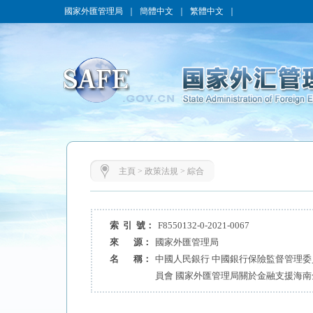
國家外匯管理局
｜
簡體中文
｜
繁體中文
｜
主頁
>
政策法規
>
綜合
索 引 號：
F8550132-0-2021-0067
來 源：
國家外匯管理局
名 稱：
中國人民銀行 中國銀行保險監督管理委
員會 國家外匯管理局關於金融支援海