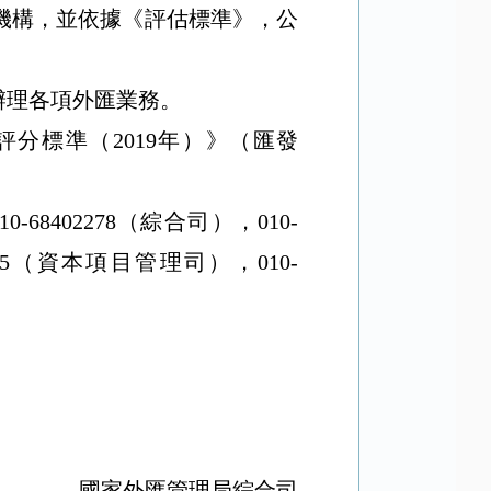
機構，並依據《評估標準》，公
辦理各項外匯業務。
評分標準（
2019
年）》（匯發
10-68402278
（綜合司），
010-
5
（資本項目管理司），
010-
國家外匯管理局綜合司