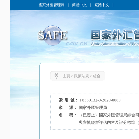
國家外匯管理局
｜
簡體中文
｜
繁體中文
｜
主頁
>
政策法規
>
綜合
索 引 號：
F8550132-0-2020-0083
來 源：
國家外匯管理局
名 稱：
（已廢止）國家外匯管理局綜合
與審慎經營評估內容及評分標準（2