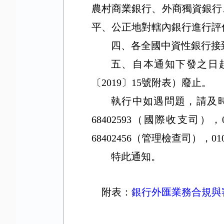
農村商業銀行、外商獨資銀行
平、公正地對轄內銀行進行評
四、各全國中資性銀行接
五、自本通知下發之日
〔
2019
〕
15
號附表）廢止。
執行中如遇問題，請及
68402593
（國際收支司），
68402456
（管理檢查司），
01
特此通知。
附表：
銀行外匯業務合規與