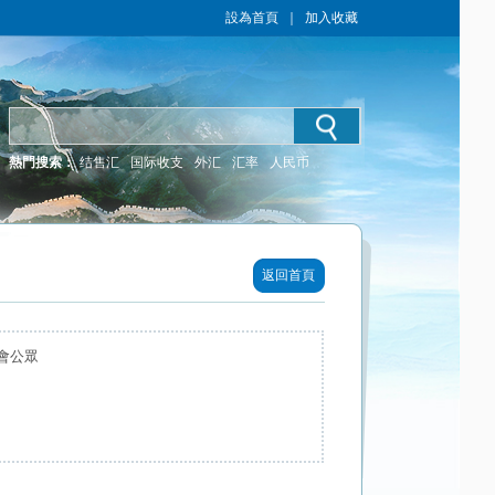
設為首頁
｜
加入收藏
熱門搜索：
结售汇
国际收支
外汇
汇率
人民币
返回首頁
會公眾