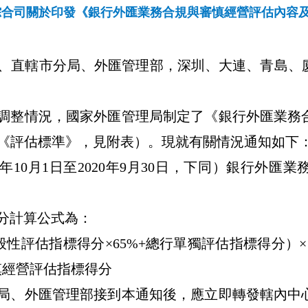
合司關於印發《銀行外匯業務合規與審慎經營評估內容及評
、直轄市分局、外匯管理部，深圳、大連、青島、
調整情況，國家外匯管理局制定了《銀行外匯業務
《評估標準》，見附表）。現就有關情況通知如下
年
10
月
1
日至
2020
年
9
月
30
日，下同）銀行外匯業
分計算公式為：
般性評估指標得分
×65%+
總行單獨評估指標得分）
×
慎經營評估指標得分
局、外匯管理部接到本通知後，應立即轉發轄內中