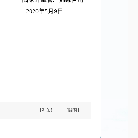
0
年
5
月
9
日
【列印】
【關閉】