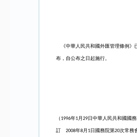
《中華人民共和國外匯管理條例》
布，自公布之日起施行。
（
年
月
日中華人民共和國國務
1996
1
29
訂
年
月
日國務院第
次常務
2008
8
1
20