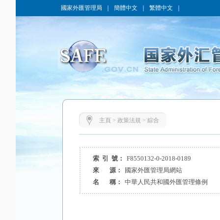
國家外匯管理局
｜
簡體中文
｜
繁體中文
｜
主頁
>
政策法規
>
綜合
索 引 號：
F8550132-0-2018-0189
來 源：
國家外匯管理局網站
名 稱：
中華人民共和國外匯管理條例