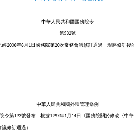
中華人民共和國國務院令
第
號
532
已經
年
月
日國務院第
次常務會議修訂通過，現將修訂後
2008
8
1
20
中華人民共和國外匯管理條例
院令第
號發布 根據
年
月
日《國務院關於修改〈中華
193
1997
1
14
會議修訂通過）