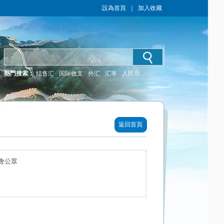
設為首頁
｜
加入收藏
熱門搜索：
结售汇
国际收支
外汇
汇率
人民币
返回首頁
會公眾