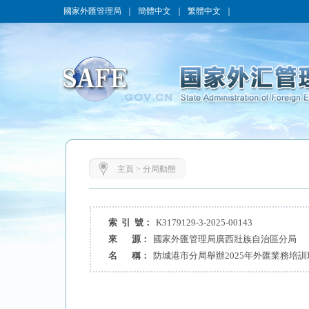
國家外匯管理局
｜
簡體中文
｜
繁體中文
｜
主頁
>
分局動態
索 引 號：
K3179129-3-2025-00143
來 源：
國家外匯管理局廣西壯族自治區分局
名 稱：
防城港市分局舉辦2025年外匯業務培訓