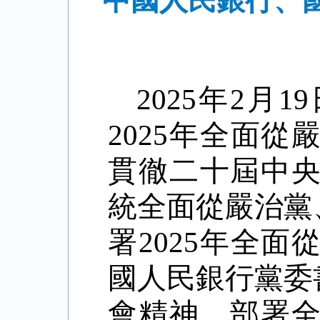
中國人民銀行、國
2025
年
2
月
19
2025
年全面從
貫徹二十屆中
統全面從嚴治黨
署
2025
年全面
國人民銀行黨委
會精神，
部署