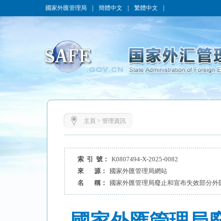
國家外匯管理局
｜
簡體中文
｜
繁體中文
｜
主頁
>
管理資訊
索 引 號：
K0807494-X-2025-0082
來 源：
國家外匯管理局網站
名 稱：
國家外匯管理局廢止和宣布失效部分外