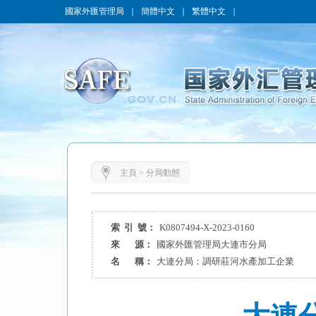
國家外匯管理局
｜
簡體中文
｜
繁體中文
｜
主頁
>
分局動態
索 引 號：
K0807494-X-2023-0160
來 源：
國家外匯管理局大連市分局
名 稱：
大連分局：調研莊河水產加工企業