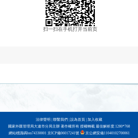
扫一扫在手机打开当前页
法律聲明
|
聯繫我們
|
設為首頁
|
加入收藏
國家外匯管理局大連市分局主辦 著作權所有 授權轉載 最佳解析度:1280*768
網站標識碼bm74330001
京ICP備06017241號
京公網安備11040102700061