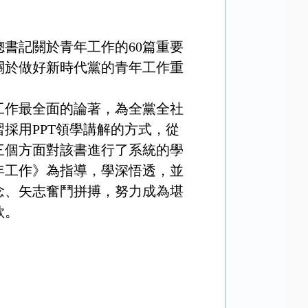
總書記關於青年工作的
60
篇重要
關於做好新時代黨的青年工作重
。
工作最全面的論著，為全黨全社
習採用
PPT
領學講解的方式，從
三個方面對該書進行了系統的學
年工作》為指導，學深悟透，並
念、矢志奮鬥拼搏，努力成為堪
歌。