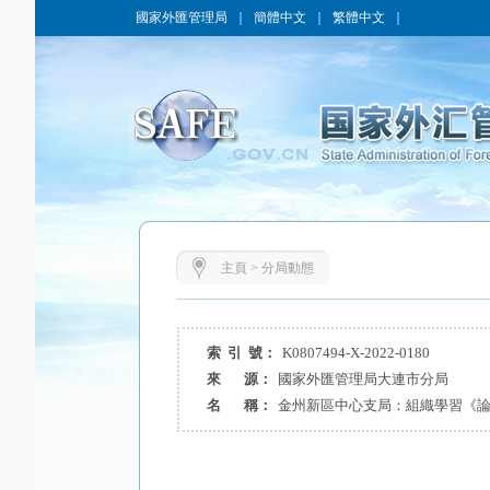
國家外匯管理局
｜
簡體中文
｜
繁體中文
｜
主頁
>
分局動態
索 引 號：
K0807494-X-2022-0180
來 源：
國家外匯管理局大連市分局
名 稱：
金州新區中心支局：組織學習《