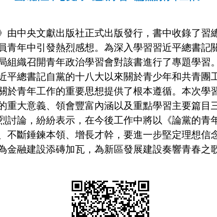
》由中央文獻出版社正式出版發行，書中收錄了習
員青年中引發熱烈感想。為深入學習習近平總書記
局組織召開青年政治學習會對該書進行了專題學習
近平總書記自黨的十八大以來關於青少年和共青團
關於青年工作的重要思想提供了根本遵循。本次學
的重大意義、領會豐富內涵以及重點學習主要篇目
烈討論，紛紛表示，在今後工作中將以《論黨的青
、不斷錘鍊本領、增長才幹，要進一步堅定理想信
為金融建設添磚加瓦，為新區發展建設奏響青春之