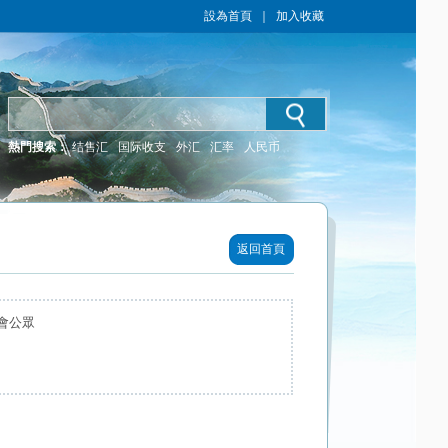
設為首頁
｜
加入收藏
熱門搜索：
结售汇
国际收支
外汇
汇率
人民币
返回首頁
會公眾