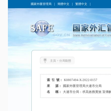
國家外匯管理局
｜
簡體中文
｜
繁體中文
｜
主頁
>
分局動態
索 引 號：
K0807494-X-2022-0157
來 源：
國家外匯管理局大連市分局
名 稱：
大連市分局：求高效務實效 宣傳