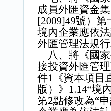
成員外匯資金集
[2009]49
號）第
境內企業應依法
外匯管理法規行
八、將《國家
接投資外匯管理
件
1
《資本項目
版）》
1.14
“境
第
2
點修改為“