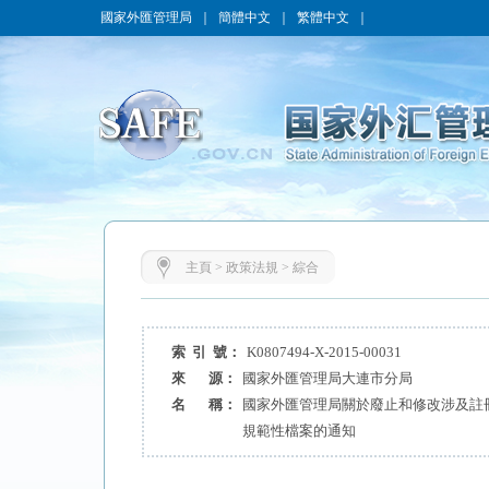
國家外匯管理局
｜
簡體中文
｜
繁體中文
｜
主頁
>
政策法規
>
綜合
索 引 號：
K0807494-X-2015-00031
來 源：
國家外匯管理局大連市分局
名 稱：
國家外匯管理局關於廢止和修改涉及註
規範性檔案的通知