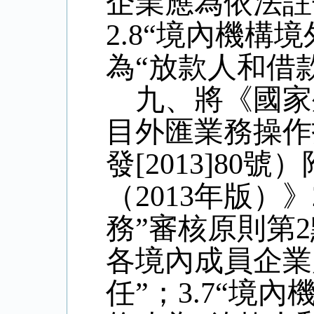
企業應為依法註
2.8
“境內機構境
為“放款人和借
九、將《國家
目外匯業務操作
發
[2013]80
號）
（
2013
年版）》
務”審核原則第
2
各境內成員企業
任”；
3.7
“境內