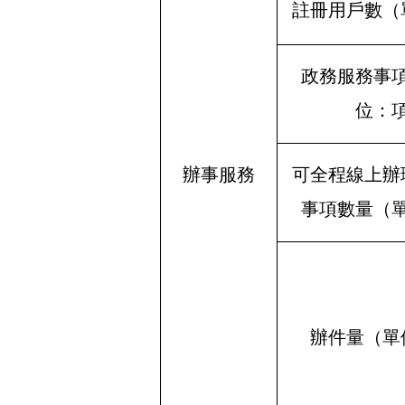
註冊用戶數（
政務服務事
位：
可全程線上辦
辦事服務
事項數量（
辦件量（單