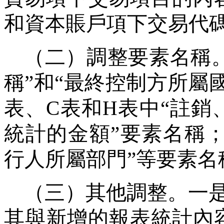
和資本賬戶項下交易代
（二）調整要素名稱
稱
”
和
“
最終控制方所屬
表、
C
表和
H
表中
“
註銷
統計的金額
”
要素名稱
行人所屬部門
”
等要素名
（三）其他調整。一
其與新增的報表統計內