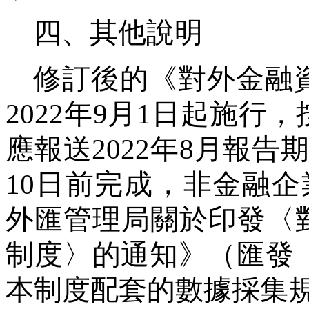
四、其他說明
修訂後的《對外金融
2022
年
9
月
1
日起施行，
應報送
2022
年
8
月報告
10
日前完成，非金融企
外匯管理局關於印發〈
制度〉的通知》（匯發
本制度配套的數據採集