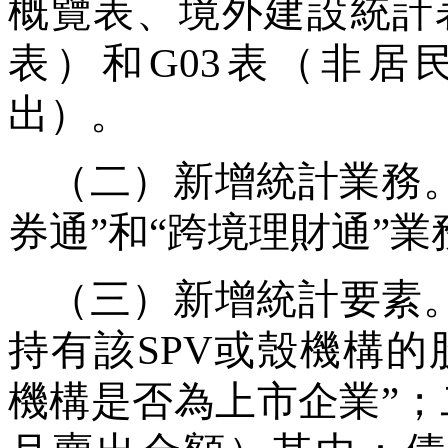
概覽表、境外建設統計
表）和
G03
表（非居
出）。
（二）新增統計業務
券通
”
和
“
跨境理財通
”
業
（三）新增統計要素
持有該
SPV
或殼機構的
機構是否為上市企業
”
；