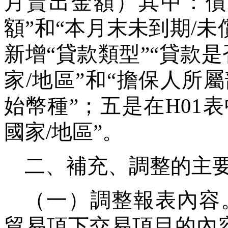
月賣出金額）其中：債
額
”
和
“
本月末未到期
/
未
新增
“
貸款類型
”“
貸款是
家
/
地區
”
和
“
擔保人所屬
始幣種
”
；五是在
H01
表
國家
/
地區
”
。
二、補充、調整的主
（一）調整報表內容
貿易項下交易項目的內