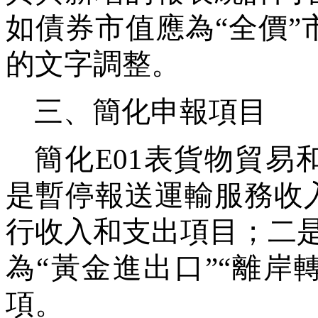
如債券市值應為
“
全價
”
的文字調整。
三、簡化申報項目
簡化
E01
表貨物貿易
是暫停報送運輸服務收
行收入和支出項目；二
為
“
黃金進出口
”“
離岸
項。