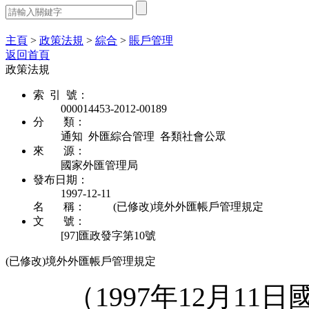
熱門搜索：
主頁
>
政策法規
>
綜合
>
賬戶管理
返回首頁
政策法規
索 引 號：
000014453-2012-00189
分 類：
通知 外匯綜合管理 各類社會公眾
來 源：
國家外匯管理局
發布日期：
1997-12-11
名 稱：
(已修改)境外外匯帳戶管理規定
文 號：
[97]匯政發字第10號
(已修改)境外外匯帳戶管理規定
（
1997
年
12
月
11
日