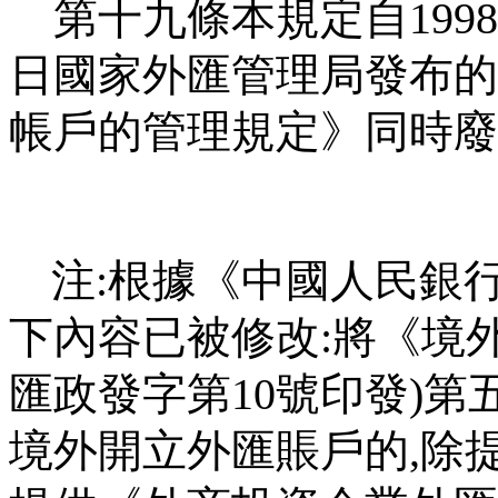
第十九條本規定自
1998
日國家外匯管理局發布的
帳戶的管理規定》同時廢
注
:
根據《中國人民銀
下內容已被修改
:
將《境
匯政發字第
10
號印發
)
第
境外開立外匯賬戶的
,
除