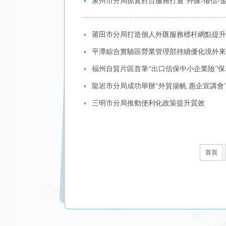
泉州市分局抓實對台服務打通“外匯-徵信-
莆田市分局打造個人外匯服務標杆網點提升
平潭綜合實驗區營業管理部持續優化境外來
福州自貿片區首筆“出口信保中小企業險”
龍岩市分局成功舉辦“外貿揚帆 惠企宣講會
三明市分局推動便利化政策提升質效
首頁