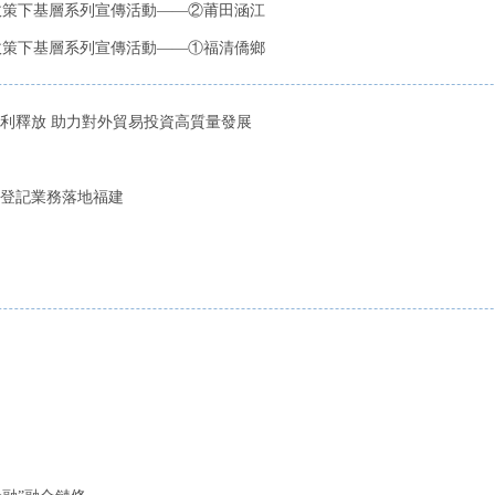
匯政策下基層系列宣傳活動——②莆田涵江
匯政策下基層系列宣傳活動——①福清僑鄉
利釋放 助力對外貿易投資高質量發展
登記業務落地福建