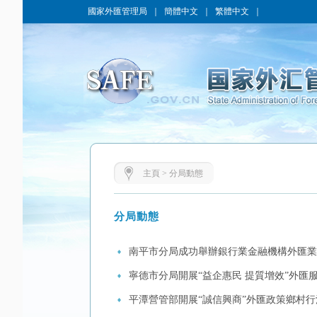
國家外匯管理局
｜
簡體中文
｜
繁體中文
｜
主頁
>
分局動態
分局動態
南平市分局成功舉辦銀行業金融機構外匯業
寧德市分局開展“益企惠民 提質增效”外匯
平潭營管部開展“誠信興商”外匯政策鄉村行