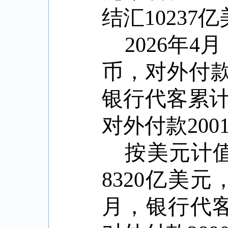
结汇
10237
亿
2026
年
4
月
币，对外付
银行代客累
对外付款
200
按美元计
8320
亿美元
月，银行代