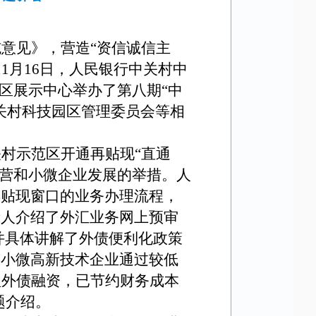
施意见》，
营造“资信诚信主
11
月
16
日，人民银行中关村中
区展示中心举办了第八期“中
关村科技园区管理委员会等相
关村示范区开通再贴现“直通
民营和小微企业发展的举措
。
人
再贴现窗口的业务办理流程，
责人介绍了外汇业务网上预审
并具体讲解了外债便利化政策
和小微高新技术企业通过较低
理外债融资，已节约财务成本
题介绍。