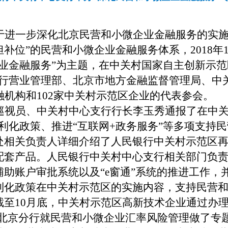
于进一步深化北京民营和小微企业金融服务的实
担补位”的民营和小微企业金融服务体系
，
2018
年
业金融服务”为主题，在中关村国家自主创新示范
银行营业管理部、北京市地方金融监督管理局、中
融机构和
102
家中关村示范区企业的代表参会。
巡视员、中关村中心支行行长李玉秀通报了在
中
利化政策、推进“互联网
+
政务服务”等多项支持
处相关负责人详细介绍了人民银行中关村示范区
配套产品。人民银行中关村中心支行相关部门负
辅助账户审批系统以及“
e
窗通”系统的推进工作，
利化政策在中关村示范区的实施内容，支持民营
截至
10
月底，中关村示范区高新技术企业通过办
北京分行就民营和小微企业汇率风险管理做了专