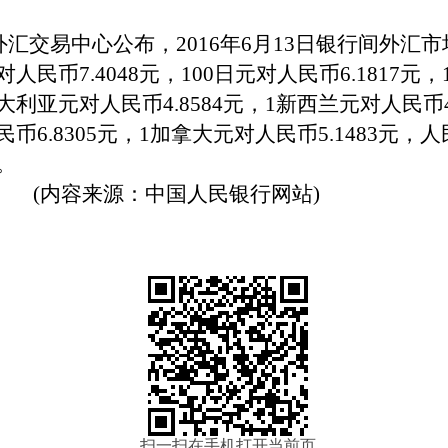
外汇交易中心公布，
2016
年
6
月
13
日银行间外汇市
对人民币
7.4048
元，
100
日元对人民币
6.1817
元，
大利亚元对人民币
4.8584
元，
1
新西兰元对人民币
民币
6.8305
元，
1
加拿大元对人民币
5.1483
元，人
。
(
内容来源：中国人民银行网站
)
扫一扫在手机打开当前页