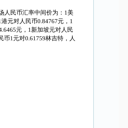
场人民币汇率中间价为：
1
美
1
港元对人民币
0.84767
元，
1
4.6465
元，
1
新加坡元对人民
民币
1
元对
0.61759
林吉特，人