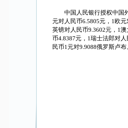
中国人民银行授权中国
元对人民币
6.5805
元，
1
欧元
英镑对人民币
9.3602
元，
1
澳
币
4.8387
元，
1
瑞士法郎对人
民币
1
元对
9.9088
俄罗斯卢布