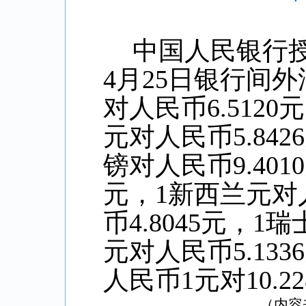
中国人民银行
4
月
25
日银行间外
对人民币
6.5120
元
元对人民币
5.8426
镑对人民币
9.4010
元，
1
新西兰元对
币
4.8045
元，
1
瑞
元对人民币
5.1336
人民币
1
元对
10.2
（内容来源