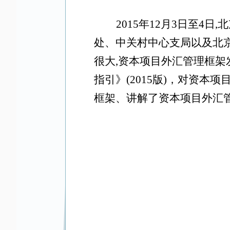
2015
年
12
月
3
日至
4
日
,
北
处、中关村中心支局以及北
很大
,
资本项目外汇管理框架
指引》
(2015
版
)
，对资本项
框架、讲解了资本项目外汇