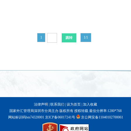
1
1/1
法律声明
|
联系我们
|
设为首页
|
加入收藏
国家外汇管理局深圳市分局主办 版权所有 授权转载 最佳分辨率:1280*768
网站标识码bm74320001
京ICP备06017241号
京公网安备11040102700061