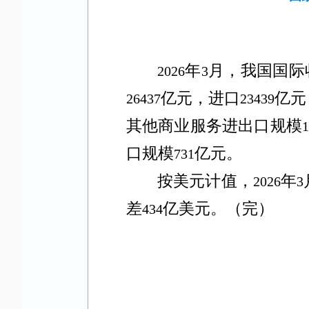
年
月，我国国际
2026
3
亿元，进口
亿元
26437
23439
其他商业服务进出口规模
口规模
亿元。
731
按美元计值，
年
2026
3
差
亿美元。（完）
434