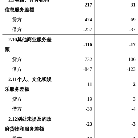
217
31
信息服务差额
贷方
474
69
借方
-257
-37
2.10
其他商业服务差
-116
-17
额
贷方
732
106
借方
-847
-123
2.11
个人、文化和娱
-11
-2
乐服务差额
贷方
19
3
借方
-30
-4
2.12
别处未提及的政
-23
-3
府货物和服务差额