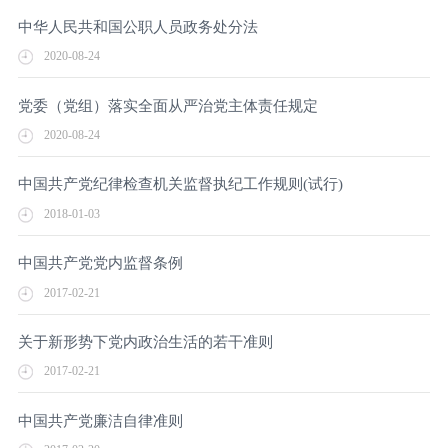
中华人民共和国公职人员政务处分法
2020-08-24
党委（党组）落实全面从严治党主体责任规定
2020-08-24
中国共产党纪律检查机关监督执纪工作规则(试行)
2018-01-03
中国共产党党内监督条例
2017-02-21
关于新形势下党内政治生活的若干准则
2017-02-21
中国共产党廉洁自律准则