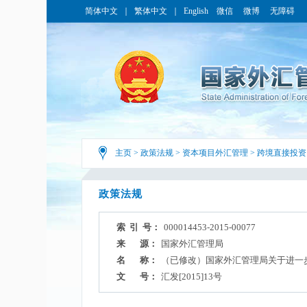
简体中文
｜
繁体中文
｜
English
微信
微博
无障碍
主页
>
政策法规
>
资本项目外汇管理
>
跨境直接投资
政策法规
索 引 号：
000014453-2015-00077
来 源：
国家外汇管理局
名 称：
（已修改）国家外汇管理局关于进一
文 号：
汇发[2015]13号