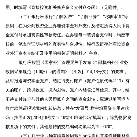
用）时填写《直接投资相关账户资金支付命令函》（见附件）。
（二）银行应履行
“
了解客户
”
、
“
了解业务
”
、
“
尽职审查
”
等
原则，在为外商投资企业办理资本金对外支付及结汇所得人民币资
金支付时承担真实性审核责任。在办理每一笔资金支付时，均应审
核前一笔支付证明材料的真实性与合规性。银行应留存外商投资企
业外汇资本金结汇及使用的相关证明材料
5
年备查。
银行应按照《国家外汇管理局关于发布
<
金融机构外汇业务
数据采集规范（
1.0
版）
>
的通知》（汇发
[2014]18
号文）的要求，
及时报送与资本金账户、结汇待支付账户（账户性质代码
2113
）有
关的账户、跨境收支、境内划转、账户内结售汇等信息。其中，结
汇待支付账户与其他人民币账户之间的资金划转，应通过填写境内
收付款凭证报送境内划转信息，并在
“
发票号
”
栏中填写资金用途代
码（按照汇发
[2014]18
号文
“7.10
结汇用途代码
”
填写）；除货物贸易
核查项下的支付，其他划转的交易编码均填写为
“929070”
。
（三）
对于企业确有特殊原因暂时无法提供真实性证明材料