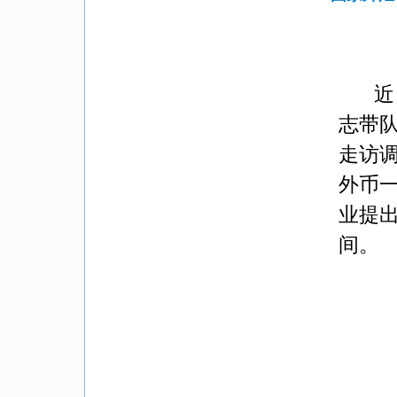
近
志带
走访
外币
业提
间。