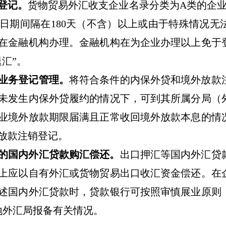
登记。
货物贸易外汇收支企业名录分类为
A
类的企
日期间隔在
180
天（不含）以上或由于特殊情况无
在金融机构办理。金融机构在为企业办理以上免于
退汇
”
。
业务登记管理。
将符合条件的内保外贷和境外放款
未发生内保外贷履约的情况下，可到其所属分局（
业境外放款期限届满且正常收回境外放款本息的情
放款注销登记。
的国内外汇贷款购汇偿还。
出口押汇等国内外汇贷
上应以自有外汇或货物贸易出口收汇资金偿还。在
述国内外汇贷款时，贷款银行可按照审慎展业原则
地外汇局报备有关情况。