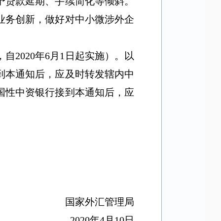
予贷款延期、手续简化等倾斜。
业务创新，做好对中小微涉外企
，自
2020
年
6
月
1
日起实施）。以
到本通知后，应及时转发辖内中
国性中资银行接到本通知后，应
国家外汇管理局
2020
年
4
月
10
日