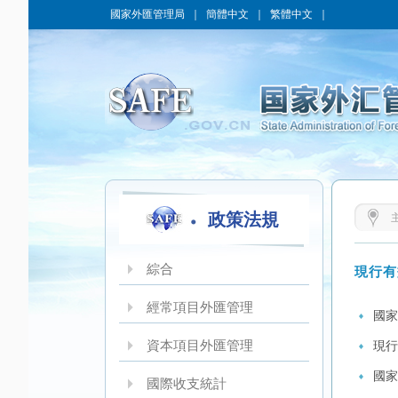
國家外匯管理局
｜
簡體中文
｜
繁體中文
｜
政策法規
綜合
現行有
經常項目外匯管理
國家
資本項目外匯管理
現行
​國
國際收支統計