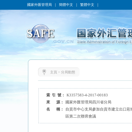
國家外匯管理局
｜
簡體中文
｜
繁體中文
｜
主頁
>
分局動態
索 引 號：
K3357583-4-2017-00183
來 源：
國家外匯管理局四川省分局
名 稱：
自貢市中心支局參加自貢市建立出口彩
區第二次聯席會議