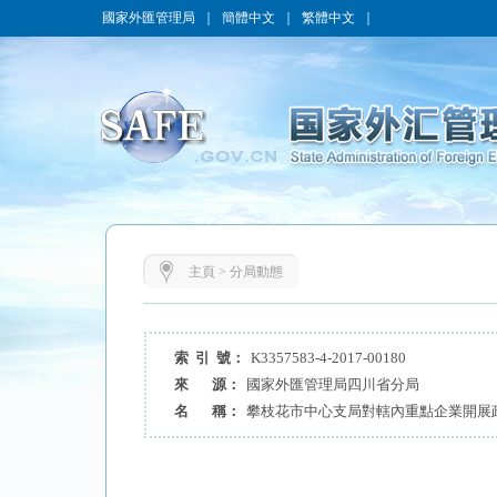
國家外匯管理局
｜
簡體中文
｜
繁體中文
｜
主頁
>
分局動態
索 引 號：
K3357583-4-2017-00180
來 源：
國家外匯管理局四川省分局
名 稱：
攀枝花市中心支局對轄內重點企業開展