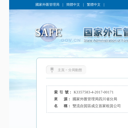
國家外匯管理局
｜
簡體中文
｜
繁體中文
｜
主頁
>
分局動態
索 引 號：
K3357583-4-2017-00171
來 源：
國家外匯管理局四川省分局
名 稱：
雙流自貿區成立首家租賃公司