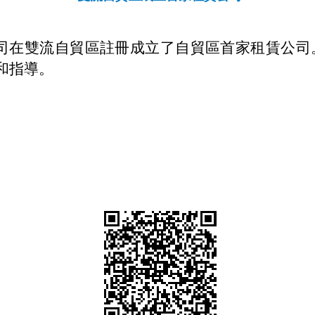
司在雙流自貿區註冊成立了自貿區首家租賃公司
和指導
。